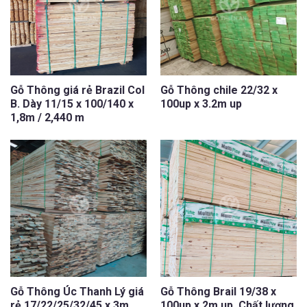
Gỗ Thông giá rẻ Brazil Col
Gỗ Thông chile 22/32 x
B. Dày 11/15 x 100/140 x
100up x 3.2m up
1,8m / 2,440 m
Gỗ Thông Úc Thanh Lý gi
Gỗ Thông Brail 19/38 x
rẻ 17/22/25/32/45 x 3m
100up x 2m up. Chất lượng