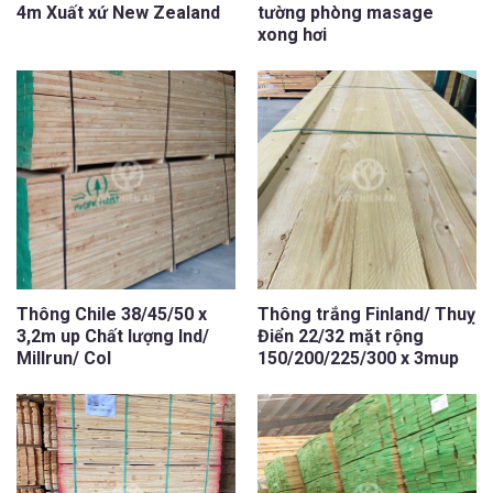
4m Xuất xứ New Zealand
tường phòng masage
xong hơi
Thông Chile 38/45/50 x
Thông trắng Finland/ Thuỵ
3,2m up Chất lượng Ind/
Điển 22/32 mặt rộng
Millrun/ Col
150/200/225/300 x 3mup