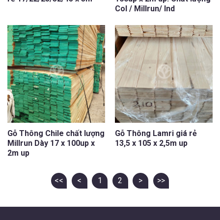
Col / Millrun/ Ind
Gỗ Thông Chile chất lượng
Gỗ Thông Lamri giá rẻ
Millrun Dày 17 x 100up x
13,5 x 105 x 2,5m up
2m up
<<
<
1
2
>
>>