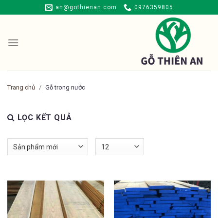
Skip
an@gothienan.com
0976359805
to
content
Trang chủ
Gỗ trong nước
LỌC KẾT QUẢ